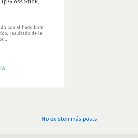
ip Gloss Stick,
do con el lindo botín
tico, resultado de la
r...
IEW
No existen más posts