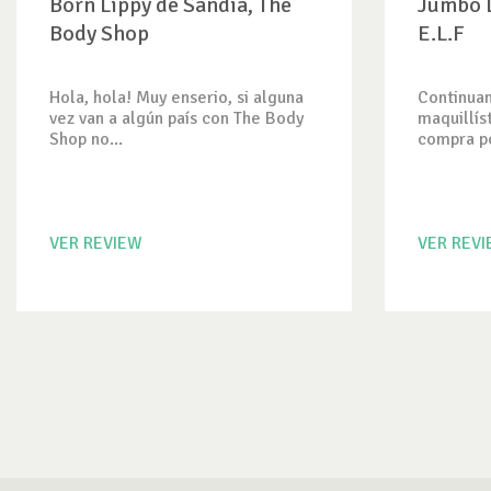
Born Lippy de Sandía, The
Jumbo L
Body Shop
E.L.F
Hola, hola! Muy enserio, si alguna
Continuan
vez van a algún país con The Body
maquillís
Shop no...
compra po
VER REVIEW
VER REV