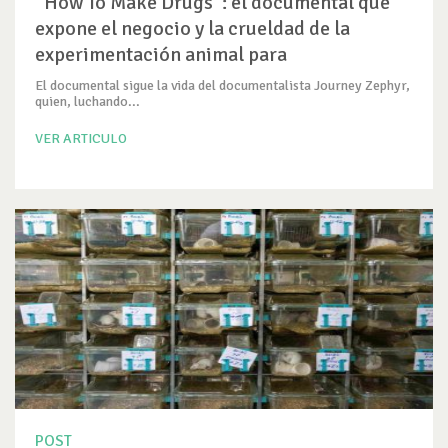
“How To Make Drugs”: el documental que
expone el negocio y la crueldad de la
experimentación animal para
medicamentos
El documental sigue la vida del documentalista Journey Zephyr,
quien, luchando...
VER ARTICULO
POST