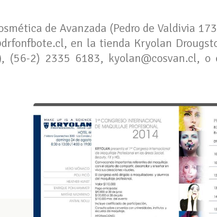
smética de Avanzada (Pedro de Valdivia 1738
drfonfbote.cl
, en la tienda Kryolan Drougst
a), (56-2) 2335 6183,
kyolan@cosvan.cl
, o