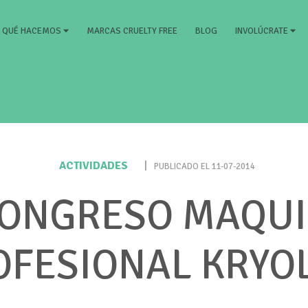
RRENT)
MARCAS CRUELTY FREE
BLOG
QUÉ HACEMOS
INVOLÚCRATE
ACTIVIDADES
|
PUBLICADO EL 11-07-2014
CONGRESO MAQUI
OFESIONAL KRYO