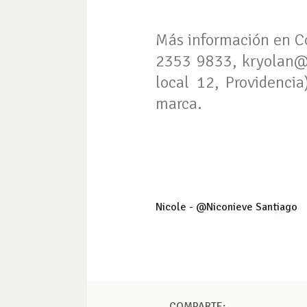
Más información en Co
2353 9833,
kryolan@
local 12, Providenci
marca.
Nicole - @Niconieve Santiago
COMPARTE: