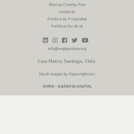
Marcas Cruelty-free
Contacto
Política de Privacidad
Política Uso de IA
info@ongteprotejo.org
Casa Matriz: Santiago, Chile.
Stock images by Depositphotos
SUMA - AGENCIA DIGITAL