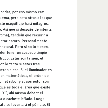
dondas, por eso mismo casi
blema, pero para otras a las que
ste maquillaje hará milagros,
 Así que si después de intentar
tima), tendrán que recurrir a
rrector oscuro. Personalmente
atural. Pero si no lo tienen,
oder tener un acabado limpio
ruco. Estas son la sien, el
r lo tanto si estos tres
erdo a eso. Si el iluminador es
e en matemáticas, el orden de
r, el rubor y el corrector son
que es toda el área que existe
a “C”, ahí mismo debe ir el
la o cachete inflado. Luego
iato se levantará el pómulo. El