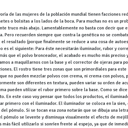
oría de las mujeres de la población mundial tienen facciones re
hetes o bolsitas a los lados de la boca. Para muchas no es un pro
iente truco más abajo. Lamentablemente no basta con decir que e
a. Pero recuerden siempre que contra la genética no se combate.
a el resultado (porque finalmente se reduce a una cosa de autoes
ruco es el siguiente: Para éste necesitarán iluminador, rubor y co
más que el polvo bronceador, el acabado es mucho más preciso y n
amos a maquillarnos con la base y el corrector de ojeras para p
ones. El rostro tiene tres zonas que son primordiales para este t
que no pueden mezclar polvos con crema, ni crema con polvos, po
mente son diferentes en textura, pueden variar su orden de acu
ema pueden utilizar el rubor primero sobre la base. Como se dic
to. En este caso voy pensar que todos los productos, el iluminado
r primero con el iluminador. El iluminador se coloca en la sien, 
cio del pómulo. Si se tocan esa zona notarán que se dibuja una letr
el pómulo se levente y disminuya visualmente el efecto de mejil
s más fácil utilizarlo si sonríen frente al espejo, ya que de inmed