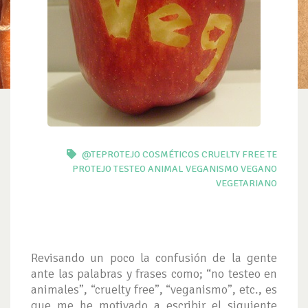
@TEPROTEJO
COSMÉTICOS
CRUELTY FREE
TE
PROTEJO
TESTEO ANIMAL
VEGANISMO
VEGANO
VEGETARIANO
Revisando un poco la confusión de la gente
ante las palabras y frases como; “no testeo en
animales”, “cruelty free”, “veganismo”, etc., es
que me he motivado a escribir el siguiente