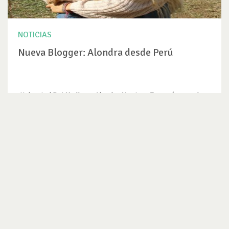
NOTICIAS
Nueva Blogger: Alondra desde Perú
¡Hola a tod@s! Me llamo Alondra Montoya Torres (me pueden
decir Ali, Alita,...
VER NOTICIA