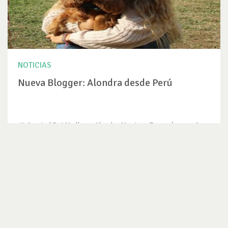
NOTICIAS
Nueva Blogger: Alondra desde Perú
¡Hola a tod@s! Me llamo Alondra Montoya Torres (me pueden
decir Ali, Alita,...
VER NOTICIA