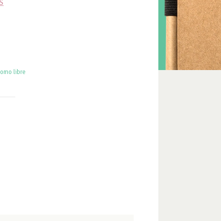
S
como libre