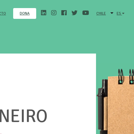
CTO
CHILE
ES
DONA
ANEIRO