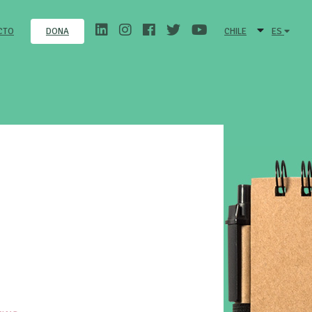
CTO
CHILE
ES
DONA