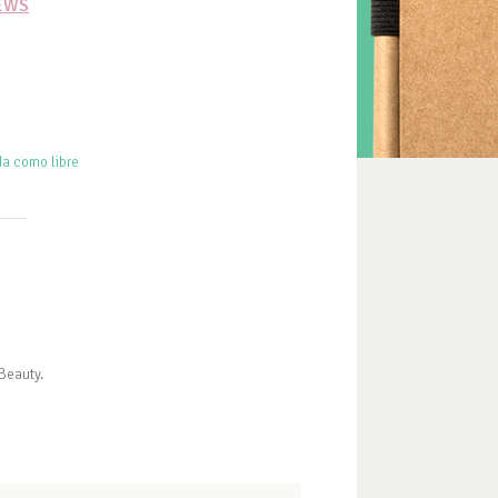
IEWS
da como libre
 Beauty.