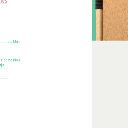
IEWS
da como libre
da como libre
ejo.