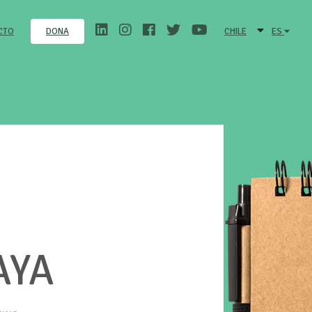
CTO
CHILE
ES
DONA
AYA