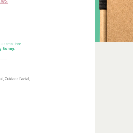
IEWS
da como libre
g Bunny.
al, Cuidado Facial,