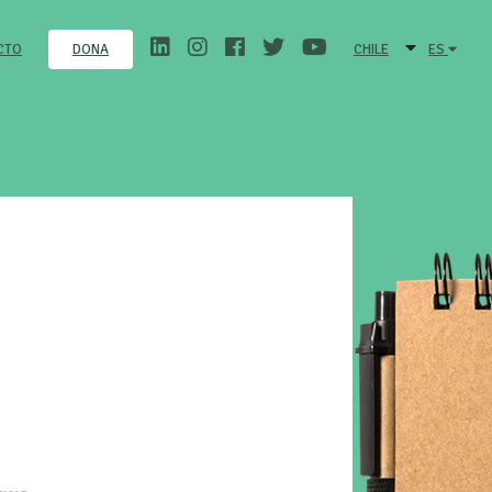
CTO
CHILE
ES
DONA