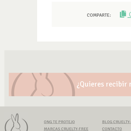
COMPARTE:
¿Quieres recibir 
ONG TE PROTEJO
BLOG CRUELTY
MARCAS CRUELTY-FREE
CONTACTO