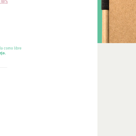
IEWS
da como libre
ejo.