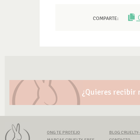
COMPARTE:
¿Quieres recibir 
ONG TE PROTEJO
BLOG CRUELTY
MARCAS CRUELTY-FREE
CONTACTO