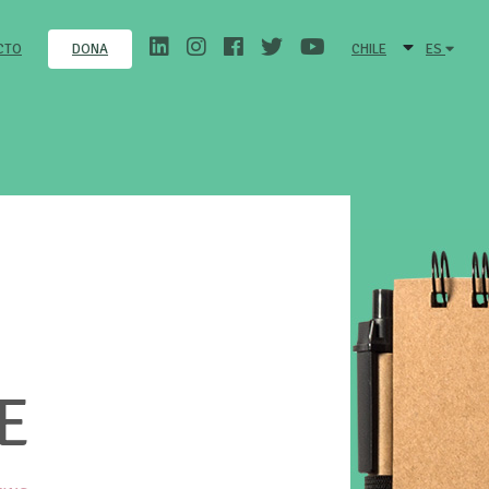
CTO
CHILE
ES
DONA
E