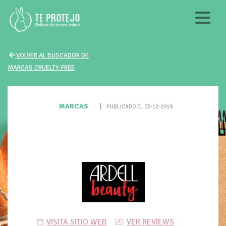
VOLVER AL BUSCADOR DE
MARCAS CRUELTY-FREE
MARCAS
|
PUBLICADO EL 03-12-2019
VISITA SITIO WEB
VER REVIEWS