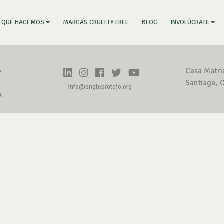
RRENT)
MARCAS CRUELTY FREE
BLOG
QUÉ HACEMOS
INVOLÚCRATE
Casa Matri
e
Santiago, C
info@ongteprotejo.org
A