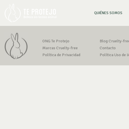
(CU
QUIÉNES SOMOS
ONG Te Protejo
Blog Cruelty-fre
Marcas Cruelty-free
Contacto
Política de Privacidad
Política Uso de I