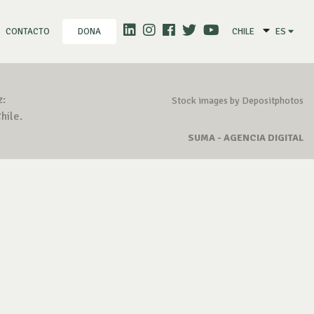
CONTACTO
CHILE
ES
DONA
z:
Stock images by Depositphotos
hile.
SUMA - AGENCIA DIGITAL