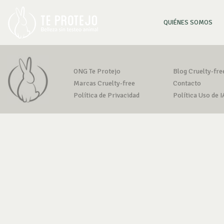
(CU
QUIÉNES SOMOS
ONG Te Protejo
Blog Cruelty-fre
Marcas Cruelty-free
Contacto
Política de Privacidad
Política Uso de I