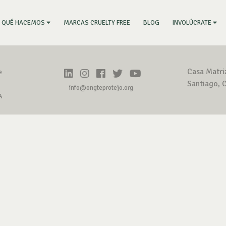
RRENT)
MARCAS CRUELTY FREE
BLOG
QUÉ HACEMOS
INVOLÚCRATE
Casa Matri
e
Santiago, C
info@ongteprotejo.org
A