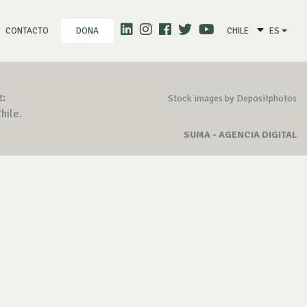
CONTACTO
CHILE
ES
DONA
z:
Stock images by Depositphotos
hile.
SUMA - AGENCIA DIGITAL