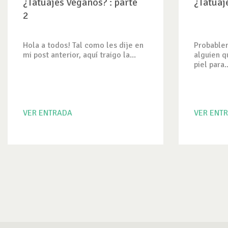
¿Tatuajes Veganos? : parte
¿Tatuaj
2
Hola a todos! Tal como les dije en
Probable
mi post anterior, aquí traigo la...
alguien q
piel para..
VER ENTRADA
VER ENT