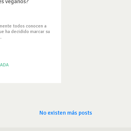
es veganos?
mente todos conocen a
ue ha decidido marcar su
.
RADA
No existen más posts