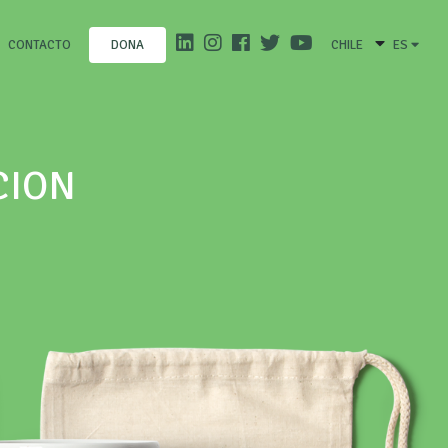
CONTACTO
CHILE
ES
DONA
CION