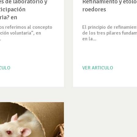
s de laboratorio y
Refinamiento y etolo
ticipación
roedores
ria? en
mentos
s referimos al concepto
El principio de refinamien
ción voluntaria”, en
de los tres pilares funda
.
en la...
ICULO
VER ARTICULO