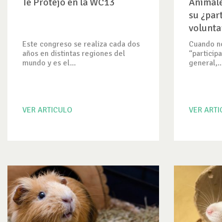
Te Protejo en la WC13
Animale
su ¿par
volunta
experi
Este congreso se realiza cada dos
Cuando no
años en distintas regiones del
“participa
mundo y es el...
general,..
VER ARTICULO
VER ART