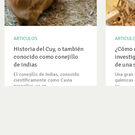
ARTICULOS
ARTICUL
Historia del Cuy, o también
¿Cómo 
conocido como conejillo
investi
de Indias
de una 
El conejillo de Indias, conocido
Una gran 
científicamente como Cavia
químicas 
porcellus, es un...
su...
VER ARTICULO
VER ART