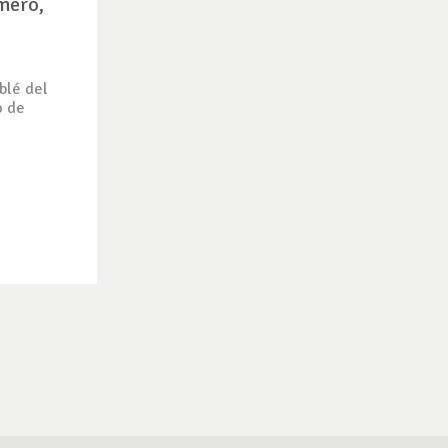
mero,
blé del
o de