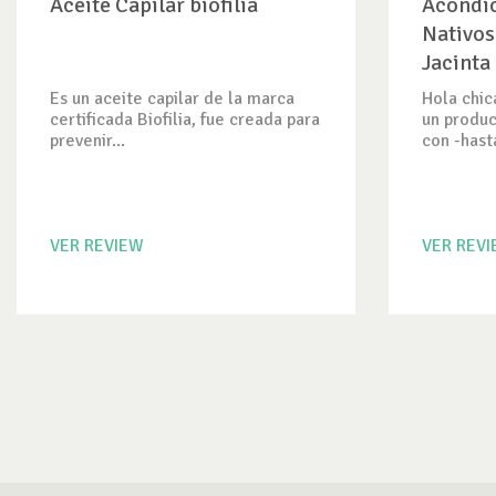
Aceite Capilar biofilia
Acondic
Nativos
Jacinta
Es un aceite capilar de la marca
Hola chic
certificada Biofilia, fue creada para
un produ
prevenir...
con -hasta
VER REVIEW
VER REV