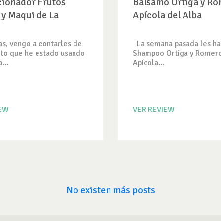
ionador Frutos
Bálsamo Ortiga y Ro
 y Maqui de La
Apícola del Alba
as, vengo a contarles de
La semana pasada les ha
cto que he estado usando
Shampoo Ortiga y Romer
...
Apícola...
IEW
VER REVIEW
No existen más posts