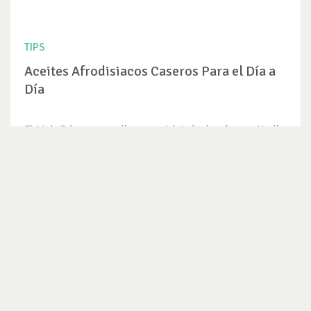
TIPS
Aceites Afrodisiacos Caseros Para el Día a
Día
El 14 de Febrero es un día comercial, todos lo sabemos. Un día
en el que te...
VER TIP