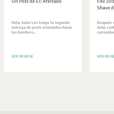
Un Post de Él: Afeitado
FAV 201
Shave d
Hola, hola! Les traigo la segunda
Después d
entrega de posts orientados hacia
debo conf
los hombres...
curiosidad
VER REVIEW
VER REV