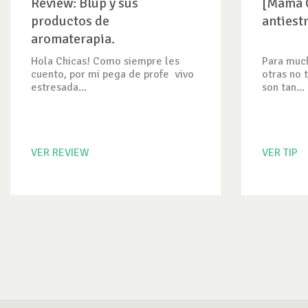
Review: Blup y sus
[Mamá C
productos de
antiest
aromaterapia.
Hola Chicas! Como siempre les
Para much
cuento, por mi pega de profe vivo
otras no 
estresada...
son tan...
VER REVIEW
VER TIP