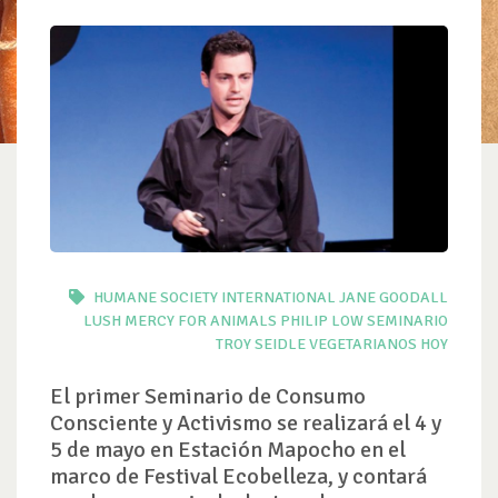
HUMANE SOCIETY INTERNATIONAL
JANE GOODALL
LUSH
MERCY FOR ANIMALS
PHILIP LOW
SEMINARIO
TROY SEIDLE
VEGETARIANOS HOY
El primer Seminario de Consumo
Consciente y Activismo se realizará el 4 y
5 de mayo en Estación Mapocho en el
marco de Festival Ecobelleza, y contará