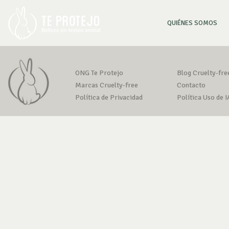
(CU
QUIÉNES SOMOS
ONG Te Protejo
Blog Cruelty-fre
Marcas Cruelty-free
Contacto
Política de Privacidad
Política Uso de I