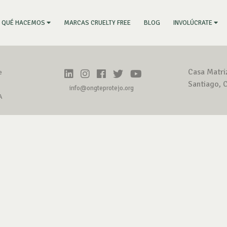
RRENT)
MARCAS CRUELTY FREE
BLOG
QUÉ HACEMOS
INVOLÚCRATE
Casa Matri
e
Santiago, C
info@ongteprotejo.org
A