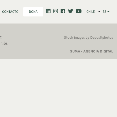
CONTACTO
CHILE
ES
DONA
z:
Stock images by Depositphotos
hile.
SUMA - AGENCIA DIGITAL