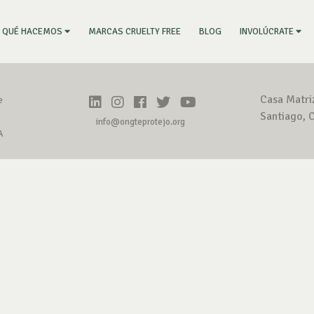
RRENT)
MARCAS CRUELTY FREE
BLOG
QUÉ HACEMOS
INVOLÚCRATE
Casa Matri
e
Santiago, C
info@ongteprotejo.org
A