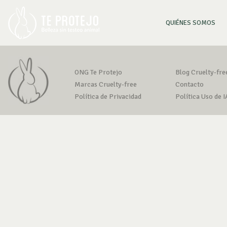
(CU
QUIÉNES SOMOS
ONG Te Protejo
Blog Cruelty-fre
Marcas Cruelty-free
Contacto
Política de Privacidad
Política Uso de I