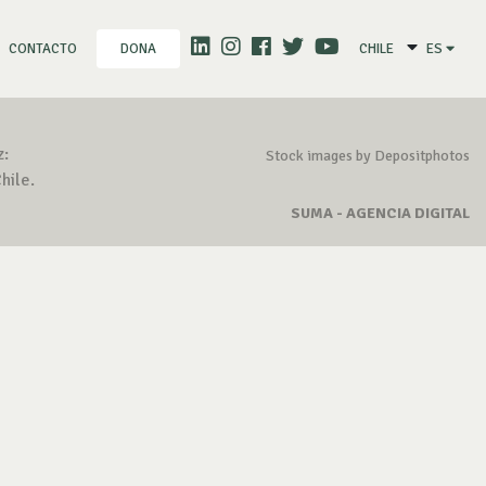
CONTACTO
CHILE
ES
DONA
z:
Stock images by Depositphotos
hile.
SUMA - AGENCIA DIGITAL