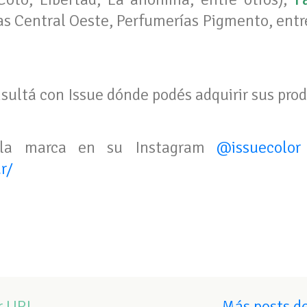
as Central Oeste, Perfumerías Pigmento, entr
onsultá con Issue dónde podés adquirir sus pro
 la marca en su Instagram
@issuecolor
r/
r URL
Más posts de