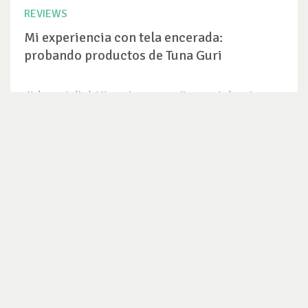
REVIEWS
Mi experiencia con tela encerada:
probando productos de Tuna Guri
¡Hola, gente linda! Hoy quiero compartir con ustedes mi
experiencia probando...
VER REVIEW