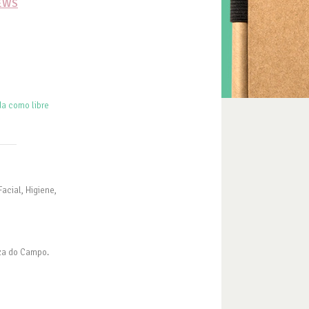
IEWS
da como libre
.
acial, Higiene,
eza do Campo.