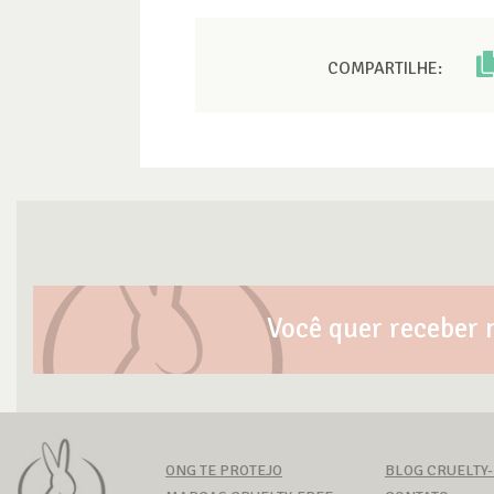
COMPARTILHE:
Você quer receber 
ONG TE PROTEJO
BLOG CRUELTY