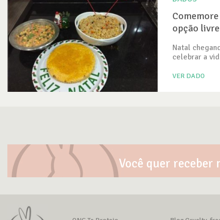
Comemore 
opção livr
Natal chegan
celebrar a vid
VER DADO
Você quer receber 