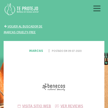
VOLVER AL BUSCADOR DE
MARCAS CRUELTY-FREE
MARCAS
|
POSTADO EM 09-07-2020
VISITA SITIO WEB
VER REVIEWS